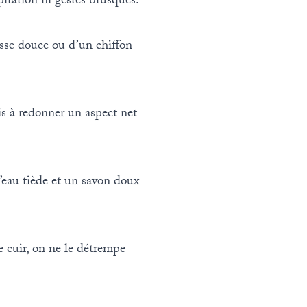
itation ni gestes brusques.
osse douce ou d’un chiffon
is à redonner un aspect net
l’eau tiède et un savon doux
 cuir, on ne le détrempe