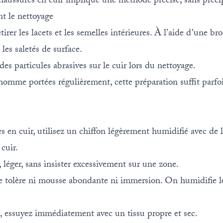
aussures en cuir implique une méthode précise, sans précip
nt le nettoyage
rer les lacets et les semelles intérieures. À l’aide d’une br
 les saletés de surface.
des particules abrasives sur le cuir lors du nettoyage.
homme portées régulièrement, cette préparation suffit parfo
s en cuir, utilisez un chiffon légèrement humidifié avec de 
cuir.
e, léger, sans insister excessivement sur une zone.
e tolère ni mousse abondante ni immersion. On humidifie le
, essuyez immédiatement avec un tissu propre et sec.