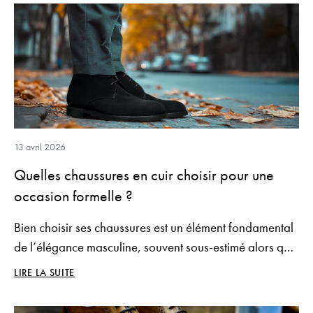
13 avril 2026
Quelles chaussures en cuir choisir pour une
occasion formelle ?
Bien choisir ses chaussures est un élément fondamental
de l’élégance masculine, souvent sous-estimé alors qu’il
structure l’ensemble d’une silhouette formelle. Lors d’un
LIRE LA SUITE
mariage, d’une réunion importante ou d’un événement
de prestige, les chaussures en cuir ne sont pas un