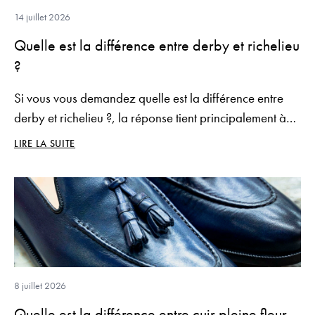
14 juillet 2026
Quelle est la différence entre derby et richelieu
?
Si vous vous demandez quelle est la différence entre
derby et richelieu ?, la réponse tient principalement à
leur système de laçage, qui influence leur silhouette,
LIRE LA SUITE
leur niveau de formalité et leur confort.
8 juillet 2026
Quelle est la différence entre cuir pleine fleur