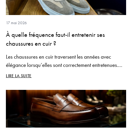
17 mai 2026
À quelle fréquence faut-il entretenir ses
chaussures en cuir ?
Les chaussures en cuir traversent les années avec
élégance lorsqu’elles sont correctement entretenues.
C’est particulièrement vrai pour des modèles premium
LIRE LA SUITE
comme les richelieus, derbies ou mocassins en cuir
proposés par Benson Shoes..