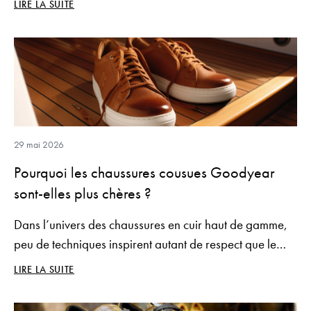
LIRE LA SUITE
paire de sneakers peut transformer radicalement
l’expérience de marche.
29 mai 2026
Pourquoi les chaussures cousues Goodyear
sont-elles plus chères ?
Dans l’univers des chaussures en cuir haut de gamme,
peu de techniques inspirent autant de respect que le
montage Goodyear. Depuis plus d’un siècle, ce
LIRE LA SUITE
procédé symbolise l’excellence artisanale, la durabilité
et le raffinement masculin.