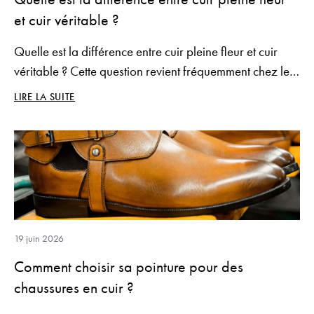
et cuir véritable ?
Quelle est la différence entre cuir pleine fleur et cuir
véritable ? Cette question revient fréquemment chez les
amateurs de chaussures en cuir, car ces deux
LIRE LA SUITE
appellations sont souvent confondues alors qu'elles ne
désignent pas le même niveau de qualité.
19 juin 2026
Comment choisir sa pointure pour des
chaussures en cuir ?