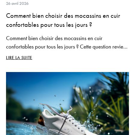
26 avril 2026
Comment bien choisir des mocassins en cuir
confortables pour tous les jours ?
Comment bien choisir des mocassins en cuir
confortables pour tous les jours ? Cette question revient
souvent chez les hommes qui recherchent une
LIRE LA SUITE
chaussure à la fois élégante, pratique et adaptée à un
usage quotidien.