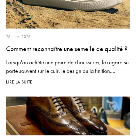
26 juillet 2026
Comment reconnaître une semelle de qualité ?
Lorsqu'on achète une paire de chaussures, le regard se
porte souvent sur le cuir, le design ou la finition.
Pourtant, la semelle est tout aussi importante, car elle
LIRE LA SUITE
influence directement le confort, la stabilité et la durée
de vie de la chaussure.