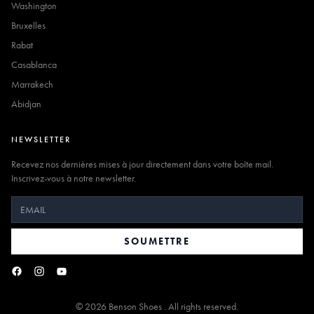
Washington
Bruxelles
Rabat
Casablanca
Marrakech
Abidjan
NEWSLETTER
Recevez nos dernières mises à jour directement dans votre boîte mail.
Inscrivez-vous à notre newsletter.
SOUMETTRE
©
2026
Benson Shoes . All rights reserved.