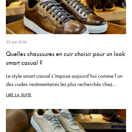
23 mai 2026
Quelles chaussures en cuir choisir pour un look
smart casual ?
Le style smart casual s’impose aujourd’hui comme l’un
des codes vestimentaires les plus recherchés chez
l’homme moderne. Ni trop formel, ni trop décontracté,
LIRE LA SUITE
il repose sur un équilibre subtil où chaque pièce
compte, et surtout les chaussures.