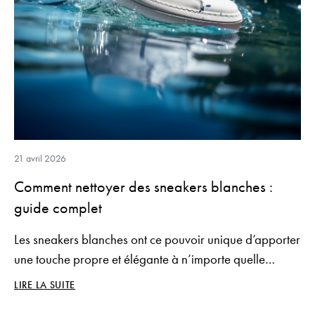
21 avril 2026
Comment nettoyer des sneakers blanches :
guide complet
Les sneakers blanches ont ce pouvoir unique d’apporter
une touche propre et élégante à n’importe quelle
tenue… jusqu’au moment où elles commencent à se
LIRE LA SUITE
salir.