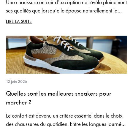
Une chaussure en cuir d’exception ne révèle pleinement
ses qualités que lorsqu’elle épouse naturellement la
morphologie de celui qui la porte. Le choix de la
LIRE LA SUITE
pointure ne se résume donc pas à un simple chiffre
inscrit sur une boîte : il influence directement le confort,
l’élégance de la silhouette et la longévité de la
chaussure.
12 juin 2026
Quelles sont les meilleures sneakers pour
marcher ?
Le confort est devenu un critère essentiel dans le choix
des chaussures du quotidien. Entre les longues journées
de travail, les déplacements urbains et les voyages, une