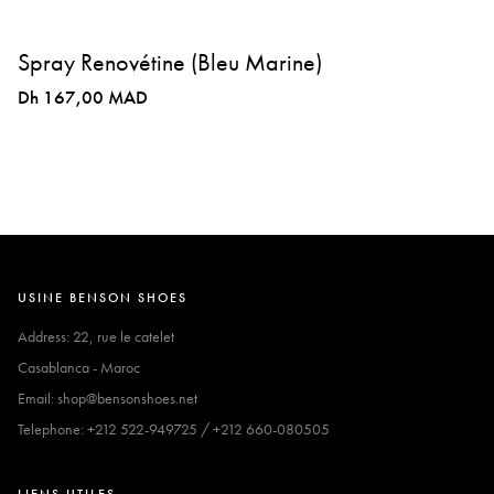
Spray Renovétine (Bleu Marine)
Dh 167,00 MAD
USINE BENSON SHOES
Address: 22, rue le catelet
Casablanca - Maroc
Email: shop@bensonshoes.net
Telephone: +212 522-949725 / +212 660-080505
LIENS UTILES