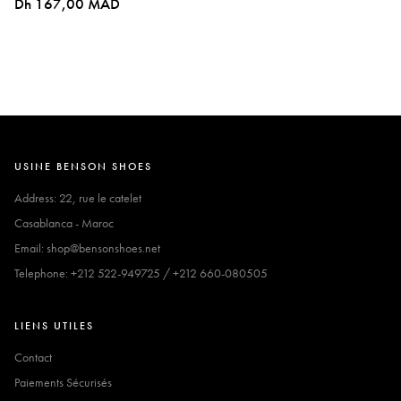
Dh 167,00 MAD
USINE BENSON SHOES
Address: 22, rue le catelet
Casablanca - Maroc
Email: shop@bensonshoes.net
Telephone: +212 522-949725 / +212 660-080505
LIENS UTILES
Contact
Paiements Sécurisés