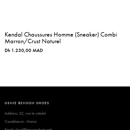
Kendal Chaussures Homme (Sneaker) Combi
Marron/Crust Naturel
Dh 1.230,00 MAD
USINE BENSON SHOES
Address: 22, rue le catelet
Casablanca - Maroc
Email: shop@bensonshoes.net