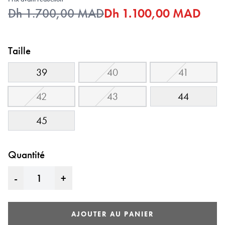
Dh 1.700,00 MAD
Dh 1.100,00 MAD
Taille
39
40
41
42
43
44
45
Quantité
-
+
AJOUTER AU PANIER