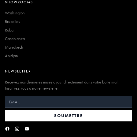
SHOWROOMS
Washington
Bruxelles
Rabat
Casablanca
Marrakech
Abidjan
NEWSLETTER
Recevez nos dernières mises à jour directement dans votre boîte mail.
Inscrivez-vous à notre newsletter.
SOUMETTRE