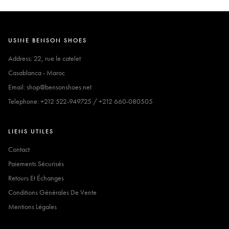
USINE BENSON SHOES
Address: 22, rue le catelet
Casablanca - Maroc
Email: shop@bensonshoes.net
Telephone: +212 522-949725 / +212 660-080505
LIENS UTILES
Contact
Paiements Sécurisés
Retours Et Échanges
Conditions Générales De Vente
Mentions Légales