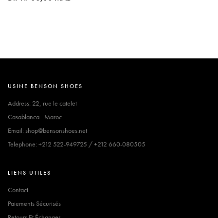
USINE BENSON SHOES
Address: 22, rue le catelet
Casablanca - Maroc
Email: shop@bensonshoes.net
Telephone: +212 522-949725 / +212 660-080505
LIENS UTILES
Contact
Paiements Sécurisés
Retours Et Échanges