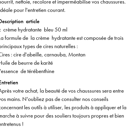
nourrit, nettoie, recolore et imperméabilise vos chaussures.
Idéale pour l'entretien courant.
Description article
: crème hydratante bleu 50 ml
La formule de la crème hydratante est composée de trois
principaux types de cires naturelles :
Cires : cire d'abeille, carnauba, Montan
Huile de beurre de karité
l'essence de térébenthine
Entretien
Après votre achat, la beauté de vos chaussures sera entre
vos mains. N'oubliez pas de consulter nos conseils
concernant les outils à utiliser, les produits à appliquer et la
marche à suivre pour des souliers toujours propres et bien
entretenus !