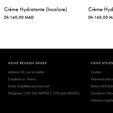
Crème Hydratante (Incolore)
Crème Hyd
Dh 160,00 MAD
Dh 160,00 
USINE BENSON SHOES
LIENS UTILE
Address: 22, rue le catelet
Contact
Casablanca - Maroc
Paiements Sécur
Email: shop@bensonshoes.net
Retours Et Écha
Telephone: +212 522-949725 / +212 660-080505
Conditions Gén
Mentions Légal