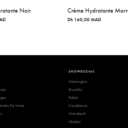
ratante Noir
Crème Hydratante Marr
MAD
Dh 160,00 MAD
S
SHOWROOMS
Washington
isés
Bruxelles
nges
Rabat
érales De Vente
Casablanca
es
Marrakech
Abidjan