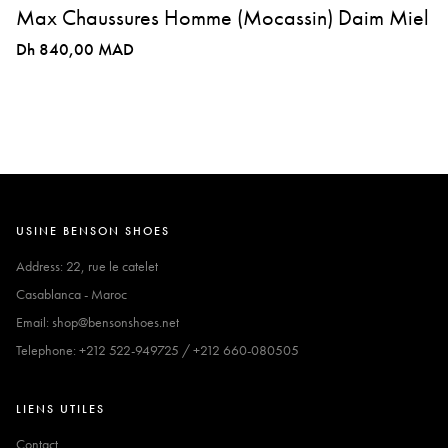
Max Chaussures Homme (Mocassin) Daim Miel
Dh 840,00 MAD
USINE BENSON SHOES
Address: 22, rue le catelet
Casablanca - Maroc
Email: shop@bensonshoes.net
Telephone: +212 522-949725 / +212 660-080505
LIENS UTILES
Contact